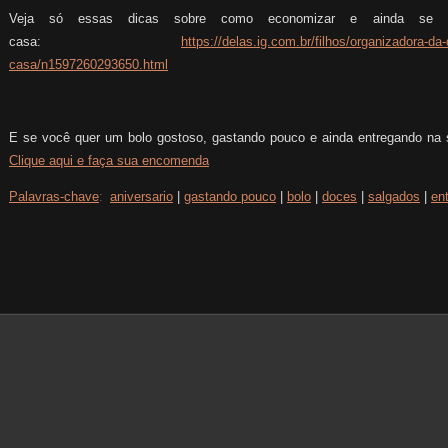
Veja só essas dicas sobre como economizar e ainda se 
casa:
https://delas.ig.com.br/filhos/organizadora-da-
casa/n1597260293650.html
E se você quer um bolo gostoso, gastando pouco e ainda entregando na
Clique aqui e faça sua encomenda
Palavras-chave
:
aniversario
|
gastando pouco
|
bolo
|
doces
|
salgados
|
en