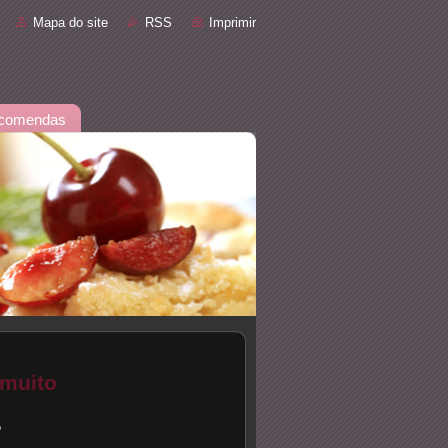
Mapa do site
RSS
Imprimir
comendas
 muito
?