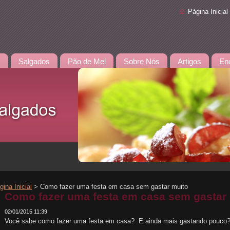
Página Inicial
s
Salgados
Pão de Mel
Sobre Nós
Artigos
En
gina Inicial
>
Como fazer uma festa em casa sem gastar muito
Como fazer uma festa em casa sem gastar
02/01/2015 11:39
Você sabe como fazer uma festa em casa? E ainda mais gastando pouco