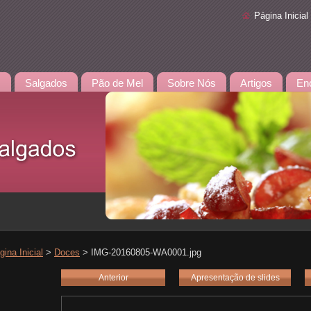
Página Inicial
s
Salgados
Pão de Mel
Sobre Nós
Artigos
En
gina Inicial
>
Doces
>
IMG-20160805-WA0001.jpg
Anterior
Apresentação de slides