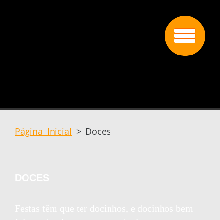
Página Inicial
>
Doces
DOCES
Festas têm que ter docinhos, e docinhos bem