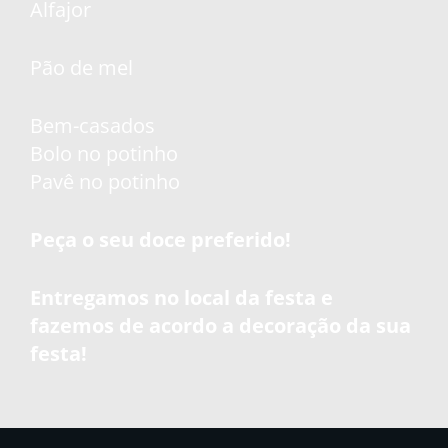
Alfajor
Pão de mel
Bem-casados
Bolo no potinho
Pavê no potinho
Peça o seu doce preferido!
Entregamos no local da festa e
fazemos de acordo a decoração da sua
festa!